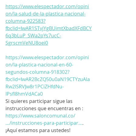
https://www.elespectador.com/opini
on/la-salud-de-la-plastica-nacional-
columna-922583?
fbclid=IwAR1STvjYgBUimtXbadXFdBCY
6q3bLuP_SWa2pYs7ucC-
SgrscmVeNU8oei0
https://www.elespectador.com/opini
on/la-plastica-nacional-en-60-
segundos-columna-918302?
fbclid=IwAR2BcZQ50u0aN19CTYzuAla
Rw2lSRVJw8r1PCiZHfdNu-
lPsfl8hmVdACa0
Si quieres participar sigue las 
instrucciones que encuentras en : 
https://www.saloncomunal.co/
…/instrucciones-para-participar…
. 
¡Aquí estamos para ustedes! 