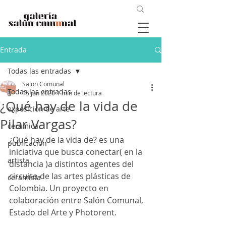
Entrada
Todas las entradas
Salon Comunal
Todas las entradas
15 jun 2020
1 min de lectura
¿Qué hay de la vida de
exposición de arte
Pilar Vargas?
cerámica
¿Qué hay de la vida de?
 es una 
publicación
iniciativa que busca conectar( en la 
artista
distancia )a distintos agentes del 
circuito de las artes plásticas de 
ceramista
Colombia. Un proyecto en 
colaboración entre Salón Comunal, 
Estado del Arte y Photorent. 