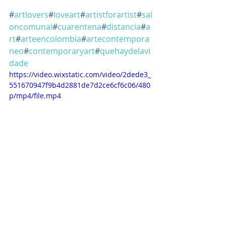
#
artlovers
#
loveart
#
artistforartist
#
sal
oncomunal
#
cuarentena
#
distancia
#
a
rt
#
arteencolombia
#
artecontempora
neo
#
contemporaryart
#
quehaydelavi
dade
https://video.wixstatic.com/video/2dede3_
551670947f9b4d2881de7d2ce6cf6c06/480
p/mp4/file.mp4