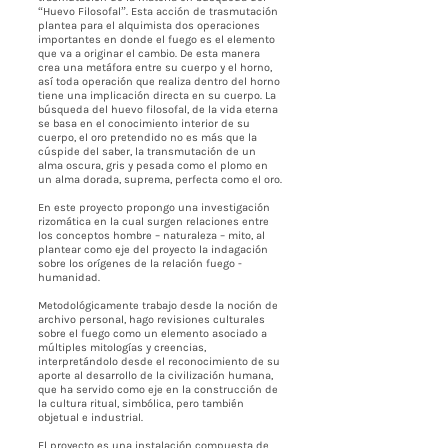
“Huevo Filosofal”. Esta acción de trasmutación
plantea para el alquimista dos operaciones
importantes en donde el fuego es el elemento
que va a originar el cambio. De esta manera
crea una metáfora entre su cuerpo y el horno,
así toda operación que realiza dentro del horno
tiene una implicación directa en su cuerpo. La
búsqueda del huevo filosofal, de la vida eterna
se basa en el conocimiento interior de su
cuerpo, el oro pretendido no es más que la
cúspide del saber, la transmutación de un
alma oscura, gris y pesada como el plomo en
un alma dorada, suprema, perfecta como el oro.
En este proyecto propongo una investigación
rizomática en la cual surgen relaciones entre
los conceptos hombre – naturaleza – mito, al
plantear como eje del proyecto la indagación
sobre los orígenes de la relación fuego -
humanidad.
Metodológicamente trabajo desde la noción de
archivo personal, hago revisiones culturales
sobre el fuego como un elemento asociado a
múltiples mitologías y creencias,
interpretándolo desde el reconocimiento de su
aporte al desarrollo de la civilización humana,
que ha servido como eje en la construcción de
la cultura ritual, simbólica, pero también
objetual e industrial.
El proyecto es una instalación compuesta de