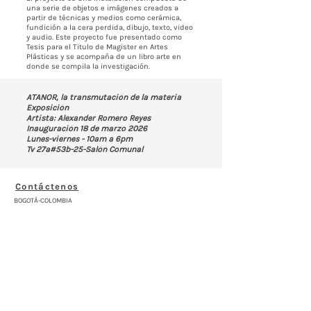
una serie de objetos e imágenes creados a
partir de técnicas y medios como cerámica,
fundición a la cera perdida, dibujo, texto, video
y audio. Este proyecto fue presentado como
Tesis para el Titulo de Magister en Artes
Plásticas y se acompaña de un libro arte en
donde se compila la investigación.
ATANOR, la transmutación de la materia
Exposición
Artista: Alexander Romero Reyes
Inauguración 18 de marzo 2026
Lunes-viernes - 10am a 6pm
Tv 27a#53b-25-Salón Comunal
Contáctenos
BOGOTÁ-COLOMBIA
Transversal 27a # 53b-25
+57 305 3477418
bernardo@saloncomunal.co
Horario
Lunes a Viernes de 10:00a.m-6:00p.m
Suscríbete a nuestra Newsletter
Nombre