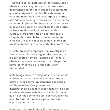
“Huevo Filosofal”. Esta acción de trasmutación
plantea para el alquimista dos operaciones
importantes en donde el fuego es el elemento
que va a originar el cambio. De esta manera
crea una metáfora entre su cuerpo y el horno,
así toda operación que realiza dentro del horno
tiene una implicación directa en su cuerpo. La
búsqueda del huevo filosofal, de la vida eterna
se basa en el conocimiento interior de su
cuerpo, el oro pretendido no es más que la
cúspide del saber, la transmutación de un
alma oscura, gris y pesada como el plomo en
un alma dorada, suprema, perfecta como el oro.
En este proyecto propongo una investigación
rizomática en la cual surgen relaciones entre
los conceptos hombre – naturaleza – mito, al
plantear como eje del proyecto la indagación
sobre los orígenes de la relación fuego -
humanidad.
Metodológicamente trabajo desde la noción de
archivo personal, hago revisiones culturales
sobre el fuego como un elemento asociado a
múltiples mitologías y creencias,
interpretándolo desde el reconocimiento de su
aporte al desarrollo de la civilización humana,
que ha servido como eje en la construcción de
la cultura ritual, simbólica, pero también
objetual e industrial.
El proyecto es una instalación compuesta de