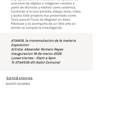
una serie de objetos e imágenes creados a
partir de técnicas y medios como cerámica,
fundición a la cera perdida, dibujo, texto, video
y audio. Este proyecto fue presentado como
Tesis para el Titulo de Magister en Artes
Plásticas y se acompaña de un libro arte en
donde se compila la investigación.
ATANOR, la transmutación de la materia
Exposición
Artista: Alexander Romero Reyes
Inauguración 18 de marzo 2026
Lunes-viernes - 10am a 6pm
Tv 27a#53b-25-Salón Comunal
Contáctenos
BOGOTÁ-COLOMBIA
Transversal 27a # 53b-25
+57 305 3477418
bernardo@saloncomunal.co
Horario
Lunes a Viernes de 10:00a.m-6:00p.m
Suscríbete a nuestra Newsletter
Nombre