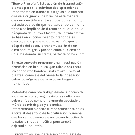
“Huevo Filosofal”. Esta acción de trasmutación
plantea para el alquimista dos operaciones
importantes en donde el fuego es el elemento
que va a originar el cambio. De esta manera
crea una metáfora entre su cuerpo y el horno,
así toda operación que realiza dentro del horno
tiene una implicación directa en su cuerpo. La
búsqueda del huevo filosofal, de la vida eterna
se basa en el conocimiento interior de su
cuerpo, el oro pretendido no es más que la
cúspide del saber, la transmutación de un
alma oscura, gris y pesada como el plomo en
un alma dorada, suprema, perfecta como el oro.
En este proyecto propongo una investigación
rizomática en la cual surgen relaciones entre
los conceptos hombre – naturaleza – mito, al
plantear como eje del proyecto la indagación
sobre los orígenes de la relación fuego -
humanidad.
Metodológicamente trabajo desde la noción de
archivo personal, hago revisiones culturales
sobre el fuego como un elemento asociado a
múltiples mitologías y creencias,
interpretándolo desde el reconocimiento de su
aporte al desarrollo de la civilización humana,
que ha servido como eje en la construcción de
la cultura ritual, simbólica, pero también
objetual e industrial.
El proyecto es una instalación compuesta de