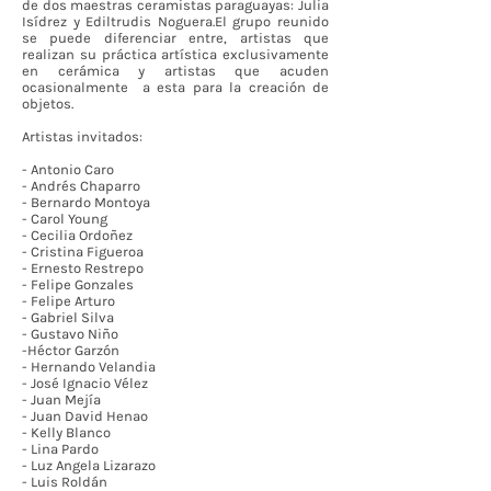
de dos maestras ceramistas paraguayas: Julia
Isídrez y Ediltrudis Noguera.El grupo reunido
se puede diferenciar entre, artistas que
realizan su práctica artística exclusivamente
en cerámica y artistas que acuden
ocasionalmente a esta para la creación de
objetos.
Artistas invitados:
- Antonio Caro
- Andrés Chaparro
- Bernardo Montoya
- Carol Young
- Cecilia Ordoñez
- Cristina Figueroa
- Ernesto Restrepo
- Felipe Gonzales
- Felipe Arturo
- Gabriel Silva
- Gustavo Niño
-Héctor Garzón
- Hernando Velandia
- José Ignacio Vélez
- Juan Mejía
- Juan David Henao
- Kelly Blanco
- Lina Pardo
- Luz Angela Lizarazo
- Luis Roldán