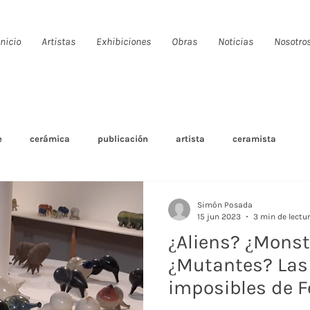
Inicio
Artistas
Exhibiciones
Obras
Noticias
Nosotro
e
cerámica
publicación
artista
ceramista
Simón Posada
15 jun 2023
3 min de lectu
¿Aliens? ¿Mons
¿Mutantes? Las
imposibles de F