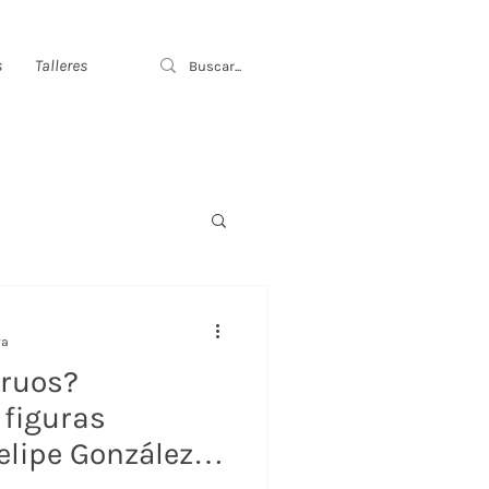
s
Talleres
ra
truos?
 figuras
elipe González