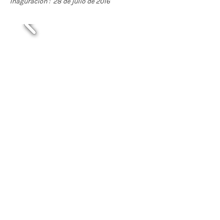
Inaguración : 28 de julio de 2016
Contáctenos
BOGOTÁ-COLOMBIA
Transversal 27a # 53b-25