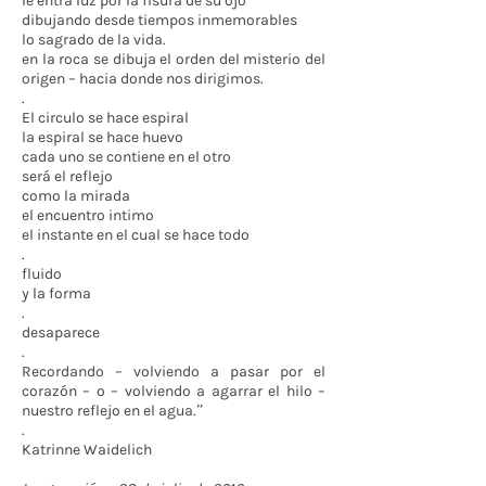
le entra luz por la fisura de su ojo
dibujando desde tiempos inmemorables
lo sagrado de la vida.
en la roca se dibuja el orden del misterio del
origen – hacia donde nos dirigimos.
.
El circulo se hace espiral
la espiral se hace huevo
cada uno se contiene en el otro
será el reflejo
como la mirada
el encuentro intimo
el instante en el cual se hace todo
.
fluido
y la forma
.
desaparece
.
Recordando – volviendo a pasar por el
corazón – o – volviendo a agarrar el hilo –
nuestro reflejo en el agua.”
.
Katrinne Waidelich