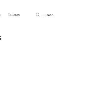
s
Talleres
S