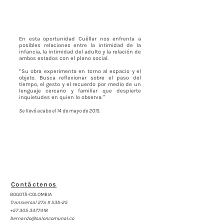
En esta oportunidad Cuéllar nos enfrenta a
posibles relaciones entre la intimidad de la
infancia, la intimidad del adulto y la relación de
ambos estados con el plano social.
“Su obra experimenta en torno al espacio y el
objeto. Busca reflexionar sobre el paso del
tiempo, el gesto y el recuerdo por medio de un
lenguaje cercano y familiar que despierte
inquietudes en quien lo observa.”
Se llevó acabo el 14 de mayo de 2015.
Contáctenos
BOGOTÁ-COLOMBIA
Transversal 27a # 53b-25
+57 305 3477418
bernardo@saloncomunal.co