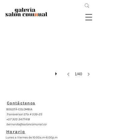
InvitacionLaMancarita3
1/40
Contáctenos
BOGOTÁ-COLOMBIA
Transversal 27a # 53b-25
+57 305 3477418
bernardo@saloncomunal.co
Horario
Lunes a Viernes de 10:00a.m-6:00p.m