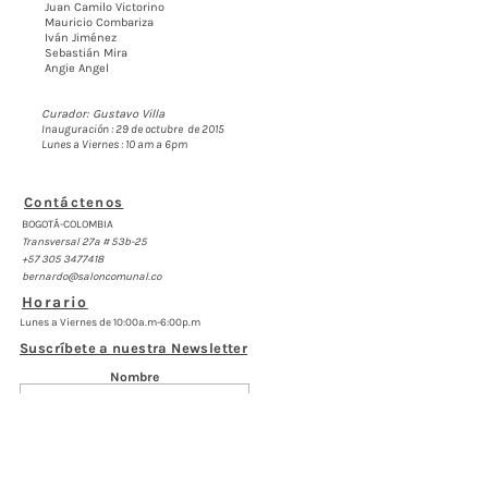
Juan Camilo Victorino
Mauricio Combariza
Iván Jiménez
Sebastián Mira
Angie Angel
Curador: Gustavo Villa
Inauguración : 29 de octubre de 2015
Lunes a Viernes : 10 am a 6pm
Contáctenos
BOGOTÁ-COLOMBIA
Transversal 27a # 53b-25
+57 305 3477418
bernardo@saloncomunal.co
Horario
Lunes a Viernes de 10:00a.m-6:00p.m
Suscríbete a nuestra Newsletter
Nombre
Apellido
Email