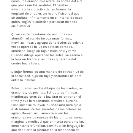
como una oración que altera las ondas del aire
que procesan los sentidos. El cerebro
interpreta la vibración de las formas: la
longitud de onda es un hecho físico real que
se traduce infinitamente en el interior de cada
quién, según la acústica particular de cada
cielo interior.
Quien canta devotamente, escucha con
atención, el sonido invoca unas formas,
moviliza lineas y agrupa densidades de color, a
veces aparece la luz en estelas doradas,
amarillas, fuego en rojo o hielo azul y verde.
Cuando dibuja, aparecen los soles: se asoma a
la hoja en blanco y las líneas quieren ir del
centro hacia fuera.
Dibujar formas es una manera de extraer luz de
la oscuridad, alguien raya y encuentra asidero
entre lo informe.
Estos pueden ser los dibujos de los cantos, las
oraciones, los poemas. Estructuras rítmicas,
manifestaciones de la luz. Orar es entrar en el
ritmo y que la resonancia atraviese, ilumine.
Esos soles se mueven, cuando uno mira fijo o
distraídamente, los secretos de los colores se
agitan, llaman. Así llaman también las
oraciones en los marcos de las pinturas: como
marginalia medieval que enmarca para ampliar,
comentar, profundizar, continuar en lenguaje lo
que despierta la pintura; es la resonancia de