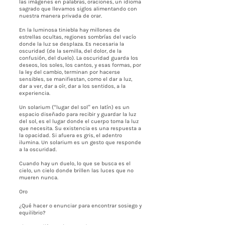
las imágenes en palabras, oraciones, un idioma
sagrado que llevamos siglos alimentando con
nuestra manera privada de orar.
En la luminosa tiniebla hay millones de
estrellas ocultas, regiones sombrías del vacío
donde la luz se desplaza. Es necesaria la
oscuridad (de la semilla, del dolor, de la
confusión, del duelo). La oscuridad guarda los
deseos, los soles, los cantos, y esas formas, por
la ley del cambio, terminan por hacerse
sensibles, se manifiestan, como el dar a luz,
dar a ver, dar a oír, dar a los sentidos, a la
experiencia.
Un solarium (“lugar del sol” en latín) es un
espacio diseñado para recibir y guardar la luz
del sol, es el lugar donde el cuerpo toma la luz
que necesita. Su existencia es una respuesta a
la opacidad. Si afuera es gris, el adentro
ilumina. Un solarium es un gesto que responde
a la oscuridad.
Cuando hay un duelo, lo que se busca es el
cielo, un cielo donde brillen las luces que no
mueren nunca.
Oro
¿Qué hacer o enunciar para encontrar sosiego y
equilibrio?