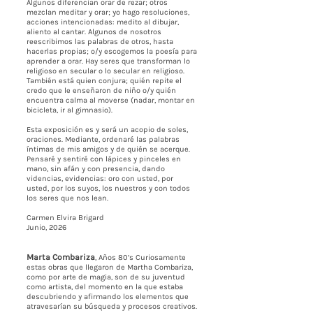
Algunos diferencian orar de rezar; otros
mezclan meditar y orar; yo hago resoluciones,
acciones intencionadas: medito al dibujar,
aliento al cantar. Algunos de nosotros
reescribimos las palabras de otros, hasta
hacerlas propias; o/y escogemos la poesía para
aprender a orar. Hay seres que transforman lo
religioso en secular o lo secular en religioso.
También está quien conjura; quién repite el
credo que le enseñaron de niño o/y quién
encuentra calma al moverse (nadar, montar en
bicicleta, ir al gimnasio).
Esta exposición es y será un acopio de soles,
oraciones. Mediante, ordenaré las palabras
íntimas de mis amigos y de quién se acerque.
Pensaré y sentiré con lápices y pinceles en
mano, sin afán y con presencia, dando
videncias, evidencias: oro con usted, por
usted, por los suyos, los nuestros y con todos
los seres que nos lean.
Carmen Elvira Brigard
Junio, 2026
Marta Combariza
, Años 80’s Curiosamente
estas obras que llegaron de Martha Combariza,
como por arte de magia, son de su juventud
como artista, del momento en la que estaba
descubriendo y afirmando los elementos que
atravesarían su búsqueda y procesos creativos.