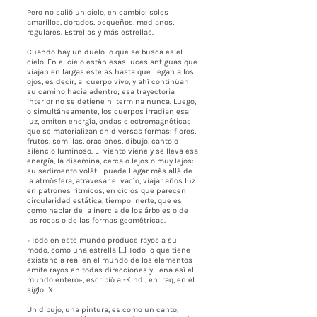
Pero no salió un cielo, en cambio: soles
amarillos, dorados, pequeños, medianos,
regulares. Estrellas y más estrellas.
Cuando hay un duelo lo que se busca es el
cielo. En el cielo están esas luces antiguas que
viajan en largas estelas hasta que llegan a los
ojos, es decir, al cuerpo vivo, y ahí continúan
su camino hacia adentro; esa trayectoria
interior no se detiene ni termina nunca. Luego,
o simultáneamente, los cuerpos irradian esa
luz, emiten energía, ondas electromagnéticas
que se materializan en diversas formas: flores,
frutos, semillas, oraciones, dibujo, canto o
silencio luminoso. El viento viene y se lleva esa
energía, la disemina, cerca o lejos o muy lejos:
su sedimento volátil puede llegar más allá de
la atmósfera, atravesar el vacío, viajar años luz
en patrones rítmicos, en ciclos que parecen
circularidad estática, tiempo inerte, que es
como hablar de la inercia de los árboles o de
las rocas o de las formas geométricas.
«Todo en este mundo produce rayos a su
modo, como una estrella [...] Todo lo que tiene
existencia real en el mundo de los elementos
emite rayos en todas direcciones y llena así el
mundo entero», escribió al-Kindi, en Iraq, en el
siglo IX.
Un dibujo, una pintura, es como un canto,