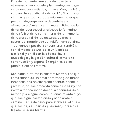
En este momento, aun su vida no estaba
atravesada por el duelo y la muerte, que luego,
en su madurez artística, atravesarían, también,
su obra. En esta década de los 80’, Martha era,
sin mas y en toda su potencia, una mujer que,
por un lado, empezaba a descubrirse y a
afirmarse a sí misma en la materialidad: de la
tierra, del cuerpo, del arraigo, de lo femenino,
de lo cíclico, de lo comunitario, de la memoria,
de lo artesanal, de las texturas, colores y
gestos del mundo que coincidían con su alma.
Y por otro, empezaba a encontrarse, también,
con el Museo de Arte de la Universidad
Nacional, y en él con la educación, la
museología y la gestión cultural, como una
continuación y expansión orgánica de su
propio proceso creativo.
Con estas pinturas la Maestra Martha, esa que
como tronco de un árbol enraizado y de ramas
inmensas nos ha albergado a tantos desde la
juventud, se nos presenta como aprendiz y nos
invita a redescubrirla desde la desnudez de su
mirada y la alegría; como un renacimiento suyo,
que nos sigue sosteniendo y señalando el
camino… en este caso, para atravesar el duelo
que nos deja su partida y re-crear juntas/os su
legado... Gracias Martha.
Gracias a Bernardo por tu intuición y a Carmen
por abrir espacio y cocrear este
acontecimiento: ahora tú como un árbol que