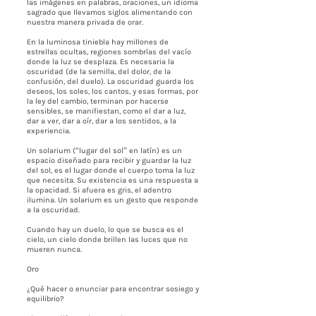
las imágenes en palabras, oraciones, un idioma
sagrado que llevamos siglos alimentando con
nuestra manera privada de orar.
En la luminosa tiniebla hay millones de
estrellas ocultas, regiones sombrías del vacío
donde la luz se desplaza. Es necesaria la
oscuridad (de la semilla, del dolor, de la
confusión, del duelo). La oscuridad guarda los
deseos, los soles, los cantos, y esas formas, por
la ley del cambio, terminan por hacerse
sensibles, se manifiestan, como el dar a luz,
dar a ver, dar a oír, dar a los sentidos, a la
experiencia.
Un solarium (“lugar del sol” en latín) es un
espacio diseñado para recibir y guardar la luz
del sol, es el lugar donde el cuerpo toma la luz
que necesita. Su existencia es una respuesta a
la opacidad. Si afuera es gris, el adentro
ilumina. Un solarium es un gesto que responde
a la oscuridad.
Cuando hay un duelo, lo que se busca es el
cielo, un cielo donde brillen las luces que no
mueren nunca.
Oro
¿Qué hacer o enunciar para encontrar sosiego y
equilibrio?