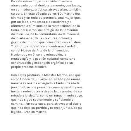
En este momento, aun su vida no estaba
atravesada por el duelo y la muerte, que luego,
en su madurez artística, atravesarían, también,
su obra. En esta década de los 80’, Martha era,
sin mas y en toda su potencia, una mujer que,
por un lado, empezaba a descubrirse y a
afirmarse a sí misma en la materialidad: de la
tierra, del cuerpo, del arraigo, de lo femenino,
de lo cíclico, de lo comunitario, de la memoria,
de lo artesanal, de las texturas, colores y
gestos del mundo que coincidían con su alma.
Y por otro, empezaba a encontrarse, también,
con el Museo de Arte de la Universidad
Nacional, y en él con la educación, la
museología y la gestión cultural, como una
continuación y expansión orgánica de su
propio proceso creativo.
Con estas pinturas la Maestra Martha, esa que
como tronco de un árbol enraizado y de ramas
inmensas nos ha albergado a tantos desde la
juventud, se nos presenta como aprendiz y nos
invita a redescubrirla desde la desnudez de su
mirada y la alegría; como un renacimiento suyo,
que nos sigue sosteniendo y señalando el
camino… en este caso, para atravesar el duelo
que nos deja su partida y re-crear juntas/os su
legado... Gracias Martha.
Gracias a Bernardo por tu intuición y a Carmen
por abrir espacio y cocrear este
acontecimiento: ahora tú como un árbol que