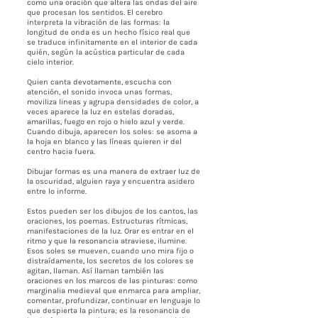
como una oración que altera las ondas del aire
que procesan los sentidos. El cerebro
interpreta la vibración de las formas: la
longitud de onda es un hecho físico real que
se traduce infinitamente en el interior de cada
quién, según la acústica particular de cada
cielo interior.
Quien canta devotamente, escucha con
atención, el sonido invoca unas formas,
moviliza lineas y agrupa densidades de color, a
veces aparece la luz en estelas doradas,
amarillas, fuego en rojo o hielo azul y verde.
Cuando dibuja, aparecen los soles: se asoma a
la hoja en blanco y las líneas quieren ir del
centro hacia fuera.
Dibujar formas es una manera de extraer luz de
la oscuridad, alguien raya y encuentra asidero
entre lo informe.
Estos pueden ser los dibujos de los cantos, las
oraciones, los poemas. Estructuras rítmicas,
manifestaciones de la luz. Orar es entrar en el
ritmo y que la resonancia atraviese, ilumine.
Esos soles se mueven, cuando uno mira fijo o
distraídamente, los secretos de los colores se
agitan, llaman. Así llaman también las
oraciones en los marcos de las pinturas: como
marginalia medieval que enmarca para ampliar,
comentar, profundizar, continuar en lenguaje lo
que despierta la pintura; es la resonancia de