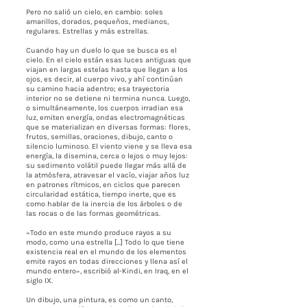
Pero no salió un cielo, en cambio: soles
amarillos, dorados, pequeños, medianos,
regulares. Estrellas y más estrellas.
Cuando hay un duelo lo que se busca es el
cielo. En el cielo están esas luces antiguas que
viajan en largas estelas hasta que llegan a los
ojos, es decir, al cuerpo vivo, y ahí continúan
su camino hacia adentro; esa trayectoria
interior no se detiene ni termina nunca. Luego,
o simultáneamente, los cuerpos irradian esa
luz, emiten energía, ondas electromagnéticas
que se materializan en diversas formas: flores,
frutos, semillas, oraciones, dibujo, canto o
silencio luminoso. El viento viene y se lleva esa
energía, la disemina, cerca o lejos o muy lejos:
su sedimento volátil puede llegar más allá de
la atmósfera, atravesar el vacío, viajar años luz
en patrones rítmicos, en ciclos que parecen
circularidad estática, tiempo inerte, que es
como hablar de la inercia de los árboles o de
las rocas o de las formas geométricas.
«Todo en este mundo produce rayos a su
modo, como una estrella [...] Todo lo que tiene
existencia real en el mundo de los elementos
emite rayos en todas direcciones y llena así el
mundo entero», escribió al-Kindi, en Iraq, en el
siglo IX.
Un dibujo, una pintura, es como un canto,