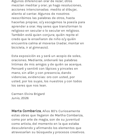
Algunos diferencian orar de rezar; otros
mezclan meditar y orar; yo hago resoluciones,
acciones intencionadas: medito al dibujar,
aliento al cantar. Algunos de nosotros
reescribimos las palabras de otros, hasta
hacerlas propias; o/y escogemos la poesía para
aprender a orar. Hay seres que transforman lo
religioso en secular o lo secular en religioso.
También está quien conjura; quién repite el
credo que le enseñaron de niño o/y quién
encuentra calma al moverse (nadar, montar en
bicicleta, ir al gimnasio).
Esta exposición es y será un acopio de soles,
oraciones. Mediante, ordenaré las palabras
íntimas de mis amigos y de quién se acerque.
Pensaré y sentiré con lápices y pinceles en
mano, sin afán y con presencia, dando
videncias, evidencias: oro con usted, por
usted, por los suyos, los nuestros y con todos
los seres que nos lean.
Carmen Elvira Brigard
Junio, 2026
Marta Combariza
, Años 80’s Curiosamente
estas obras que llegaron de Martha Combariza,
como por arte de magia, son de su juventud
como artista, del momento en la que estaba
descubriendo y afirmando los elementos que
atravesarían su búsqueda y procesos creativos.