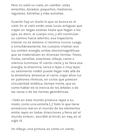
Pero no salió un cielo, en cambio: soles
amarillos, dorados, pequeños, medianos,
regulares. Estrellas y más estrellas.
Cuando hay un duelo lo que se busca es el
cielo. En el cielo están esas luces antiguas que
viajan en largas estelas hasta que llegan a los
ojos, es decir, al cuerpo vivo, y ahí continúan
su camino hacia adentro; esa trayectoria
interior no se detiene ni termina nunca. Luego,
o simultáneamente, los cuerpos irradian esa
luz, emiten energía, ondas electromagnéticas
que se materializan en diversas formas: flores,
frutos, semillas, oraciones, dibujo, canto o
silencio luminoso. El viento viene y se lleva esa
energía, la disemina, cerca o lejos o muy lejos:
su sedimento volátil puede llegar más allá de
la atmósfera, atravesar el vacío, viajar años luz
en patrones rítmicos, en ciclos que parecen
circularidad estática, tiempo inerte, que es
como hablar de la inercia de los árboles o de
las rocas o de las formas geométricas.
«Todo en este mundo produce rayos a su
modo, como una estrella [...] Todo lo que tiene
existencia real en el mundo de los elementos
emite rayos en todas direcciones y llena así el
mundo entero», escribió al-Kindi, en Iraq, en el
siglo IX.
Un dibujo, una pintura, es como un canto,