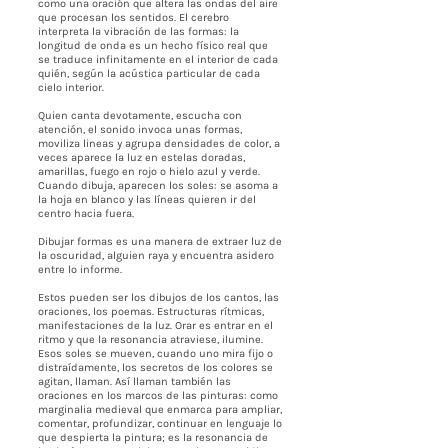
como una oración que altera las ondas del aire
que procesan los sentidos. El cerebro
interpreta la vibración de las formas: la
longitud de onda es un hecho físico real que
se traduce infinitamente en el interior de cada
quién, según la acústica particular de cada
cielo interior.
Quien canta devotamente, escucha con
atención, el sonido invoca unas formas,
moviliza lineas y agrupa densidades de color, a
veces aparece la luz en estelas doradas,
amarillas, fuego en rojo o hielo azul y verde.
Cuando dibuja, aparecen los soles: se asoma a
la hoja en blanco y las líneas quieren ir del
centro hacia fuera.
Dibujar formas es una manera de extraer luz de
la oscuridad, alguien raya y encuentra asidero
entre lo informe.
Estos pueden ser los dibujos de los cantos, las
oraciones, los poemas. Estructuras rítmicas,
manifestaciones de la luz. Orar es entrar en el
ritmo y que la resonancia atraviese, ilumine.
Esos soles se mueven, cuando uno mira fijo o
distraídamente, los secretos de los colores se
agitan, llaman. Así llaman también las
oraciones en los marcos de las pinturas: como
marginalia medieval que enmarca para ampliar,
comentar, profundizar, continuar en lenguaje lo
que despierta la pintura; es la resonancia de