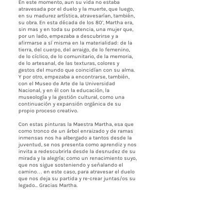
En este momento, aun su vida no estaba
atravesada por el duelo y la muerte, que luego,
en su madurez artística, atravesarían, también,
su obra. En esta década de los 80’, Martha era,
sin mas y en toda su potencia, una mujer que,
por un lado, empezaba a descubrirse y a
afirmarse a sí misma en la materialidad: de la
tierra, del cuerpo, del arraigo, de lo femenino,
de lo cíclico, de lo comunitario, de la memoria,
de lo artesanal, de las texturas, colores y
gestos del mundo que coincidían con su alma.
Y por otro, empezaba a encontrarse, también,
con el Museo de Arte de la Universidad
Nacional, y en él con la educación, la
museología y la gestión cultural, como una
continuación y expansión orgánica de su
propio proceso creativo.
Con estas pinturas la Maestra Martha, esa que
como tronco de un árbol enraizado y de ramas
inmensas nos ha albergado a tantos desde la
juventud, se nos presenta como aprendiz y nos
invita a redescubrirla desde la desnudez de su
mirada y la alegría; como un renacimiento suyo,
que nos sigue sosteniendo y señalando el
camino… en este caso, para atravesar el duelo
que nos deja su partida y re-crear juntas/os su
legado... Gracias Martha.
Gracias a Bernardo por tu intuición y a Carmen
por abrir espacio y cocrear este
acontecimiento: ahora tú como un árbol que