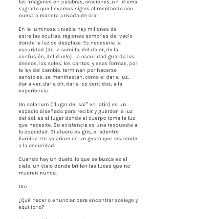
las imágenes en palabras, oraciones, un idioma
sagrado que llevamos siglos alimentando con
nuestra manera privada de orar.
En la luminosa tiniebla hay millones de
estrellas ocultas, regiones sombrías del vacío
donde la luz se desplaza. Es necesaria la
oscuridad (de la semilla, del dolor, de la
confusión, del duelo). La oscuridad guarda los
deseos, los soles, los cantos, y esas formas, por
la ley del cambio, terminan por hacerse
sensibles, se manifiestan, como el dar a luz,
dar a ver, dar a oír, dar a los sentidos, a la
experiencia.
Un solarium (“lugar del sol” en latín) es un
espacio diseñado para recibir y guardar la luz
del sol, es el lugar donde el cuerpo toma la luz
que necesita. Su existencia es una respuesta a
la opacidad. Si afuera es gris, el adentro
ilumina. Un solarium es un gesto que responde
a la oscuridad.
Cuando hay un duelo, lo que se busca es el
cielo, un cielo donde brillen las luces que no
mueren nunca.
Oro
¿Qué hacer o enunciar para encontrar sosiego y
equilibrio?