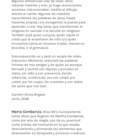
Algunos diferencian orar de rezar; otros
mezclan meditar y orar; yo hago resoluciones,
acciones intencionadas: medito al dibujar,
aliento al cantar. Algunos de nosotros
reescribimos las palabras de otros, hasta
hacerlas propias; o/y escogemos la poesía para
aprender a orar. Hay seres que transforman lo
religioso en secular o lo secular en religioso.
También está quien conjura; quién repite el
credo que le enseñaron de niño o/y quién
encuentra calma al moverse (nadar, montar en
bicicleta, ir al gimnasio).
Esta exposición es y será un acopio de soles,
oraciones. Mediante, ordenaré las palabras
íntimas de mis amigos y de quién se acerque.
Pensaré y sentiré con lápices y pinceles en
mano, sin afán y con presencia, dando
videncias, evidencias: oro con usted, por
usted, por los suyos, los nuestros y con todos
los seres que nos lean.
Carmen Elvira Brigard
Junio, 2026
Marta Combariza
, Años 80’s Curiosamente
estas obras que llegaron de Martha Combariza,
como por arte de magia, son de su juventud
como artista, del momento en la que estaba
descubriendo y afirmando los elementos que
atravesarían su búsqueda y procesos creativos.