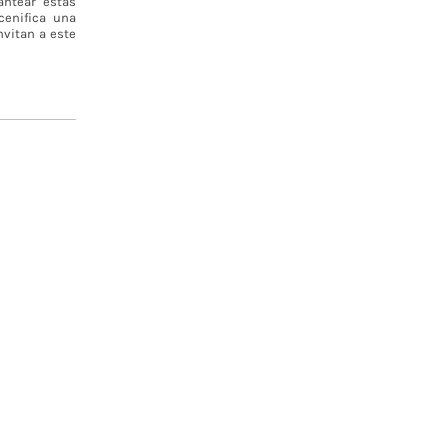
antear estas
cenifica una
nvitan a este