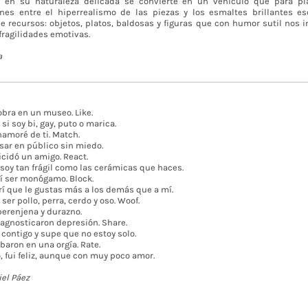
 en su naturaleza delicada se convierte en un vehículo que para pl
nes entre el hiperrealismo de las piezas y los esmaltes brillantes es
e recursos: objetos, platos, baldosas y figuras que con humor sutil nos i
fragilidades emotivas.
a
 obra en un museo. Like.
i soy bi, gay, puto o marica.
amoré de ti. Match.
sar en público sin miedo.
icidó un amigo. React.
soy tan frágil como las cerámicas que haces.
í ser monógamo. Block.
í que le gustas más a los demás que a mí.
ser pollo, perra, cerdo y oso. Woof.
berenjena y durazno.
agnosticaron depresión. Share.
contigo y supe que no estoy solo.
baron en una orgía. Rate.
, fui feliz, aunque con muy poco amor.
el Páez