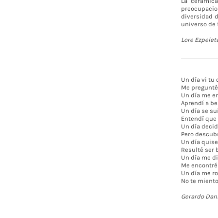
La cerámica
preocupacio
diversidad d
universo de 
Lore Ezpelet
Un día vi tu
Me pregunté s
Un día me en
Aprendí a be
Un día se su
Entendí que 
Un día decid
Pero descubr
Un día quise 
Resulté ser 
Un día me di
Me encontré 
Un día me ro
No te miento
Gerardo Dani