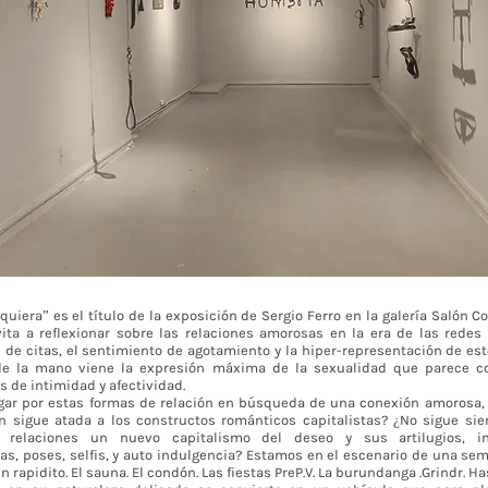
quiera” es el título de la exposición de Sergio Ferro en la galería Salón C
ita a reflexionar sobre las relaciones amorosas en la era de las redes 
 de citas, el sentimiento de agotamiento y la hiper-representación de est
de la mano viene la expresión máxima de la sexualidad que parece co
s de intimidad y afectividad.
ar por estas formas de relación en búsqueda de una conexión amorosa, 
n sigue atada a los constructos románticos capitalistas? ¿No sigue si
s relaciones un nuevo capitalismo del deseo y sus artilugios, in
s, poses, selfis, y auto indulgencia? Estamos en el escenario de una sem
n rapidito. El sauna. El condón. Las fiestas PreP.V. La burundanga .Grindr. Ha