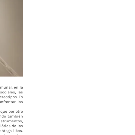
omunal, en la
sociales, las
ereotipos. Es
nfrontar las
que por otro
endo también
strumentos,
iótica de las
shtags. likes.