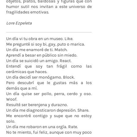
objetos, platos, baldosas y figuras que con
humor sutil nos invitan a este universo de
fragilidades emotivas.
Lore Ezpeleta
Un día vi tu obra en un museo. Like.
Me pregunté si soy bi, gay, puto o marica.
Un día me enamoré de ti. Match.
Aprendí a besar en público sin miedo.
Un día se suicidó un amigo. React.
Entendí que soy tan frágil como las
cerámicas que haces.
Un día decidí ser monógamo. Block.
Pero descubrí que le gustas más a los
demás que a mí.
Un día quise ser pollo, perra, cerdo y oso.
Woof.
Resulté ser berenjena y durazno.
Un día me diagnosticaron depresión. Share.
Me encontré contigo y supe que no estoy
solo.
Un día me robaron en una orgía. Rate.
No te miento, fui feliz, aunque con muy poco