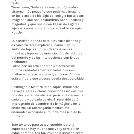
texto.
Tiene razón, “todo está conectado”, desde el
sistema más pequeño que podemos imaginar
en las clases de biología del colegio hasta esas
imágenes que nos deslumbran por su belleza y
magnitud, y que nos dicen llegan de lugares
lejanos a años luz que nos envía el telescopio
Hubble.
La conexión de todo está a nuestro alcance y
es nuestra tarea explorar el cómo. Hay un
sinfín de tejeres únicos desde diversas
miradas y lugares de enunciación, de lecturas
del mundo y de las interacciones con lo que
habitamos.
Felipe con su arte encarna un devenir de
puntos cuidadosamente hilados que nos
invitan a ver y pensar esa gran conexión que
está ahí pero que a veces queda desapercibida.
Cosmogonía Mestiza tiene capas, momentos,
paisajes, seres y claras conexiones únicas que
nos desbordan desde la experiencia misma de
cada obra y de cada objeto. El recorrido está
impregnado de asombro, de lo mágico y de lo
ancestral. En Cosmogonía Mestiza me
encuentro evocando el mundo más allá de lo
humano.
Este texto es para usted, querido lector y
espectador, hay mucho que ver y percibir en
estas paredes. Acá hay mundo plasmado entre