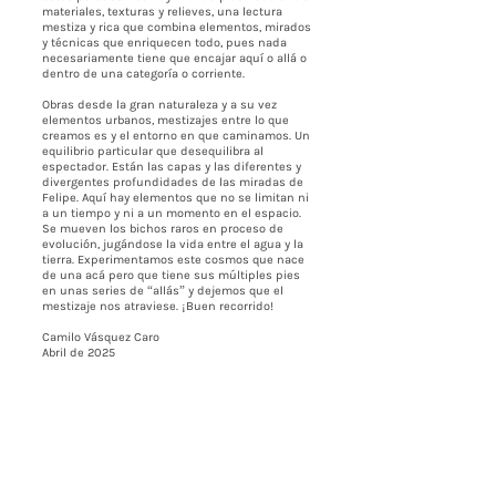
materiales, texturas y relieves, una lectura
mestiza y rica que combina elementos, mirados
y técnicas que enriquecen todo, pues nada
necesariamente tiene que encajar aquí o allá o
dentro de una categoría o corriente.
Obras desde la gran naturaleza y a su vez
elementos urbanos, mestizajes entre lo que
creamos es y el entorno en que caminamos. Un
equilibrio particular que desequilibra al
espectador. Están las capas y las diferentes y
divergentes profundidades de las miradas de
Felipe. Aquí hay elementos que no se limitan ni
a un tiempo y ni a un momento en el espacio.
Se mueven los bichos raros en proceso de
evolución, jugándose la vida entre el agua y la
tierra. Experimentamos este cosmos que nace
de una acá pero que tiene sus múltiples pies
en unas series de “allás” y dejemos que el
mestizaje nos atraviese. ¡Buen recorrido!
Camilo Vásquez Caro
Abril de 2025
Contáctenos
BOGOTÁ-COLOMBIA
Transversal 27a # 53b-25
+57 305 3477418
bernardo@saloncomunal.co