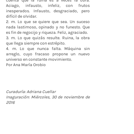
cuenta que la ruina es a veces la obra.
Aciago, infausto, infeliz, con frutos
inesperados. Infausto, desgraciado, pero
difícil de olvidar.
2. m. Lo que se quiere que sea. Un suceso
nada lastimoso, opinado y no funesto. Que
es fin de regocijo y riqueza. Feliz, agraciado.
3. m. Lo que quizás resulte. Ruina, la obra
que llega siempre con estrépito.
4. m. Lo que nunca falta. Máquina sin
arreglo, cuyo fracaso propone un nuevo
universo en constante movimiento.
Por Ana María Orobio
Curaduría: Adriana Cuellar
Inaguración: Miércoles, 30 de noviembre de
2016
Contáctenos
BOGOTÁ-COLOMBIA
Transversal 27a # 53b-25
+57 305 3477418