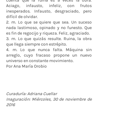
cuenta que la ruina es a veces la obra.
Aciago, infausto, infeliz, con frutos
inesperados. Infausto, desgraciado, pero
difícil de olvidar.
2. m. Lo que se quiere que sea. Un suceso
nada lastimoso, opinado y no funesto. Que
es fin de regocijo y riqueza. Feliz, agraciado.
3. m. Lo que quizás resulte. Ruina, la obra
que llega siempre con estrépito.
4. m. Lo que nunca falta. Máquina sin
arreglo, cuyo fracaso propone un nuevo
universo en constante movimiento.
Por Ana María Orobio
Curaduría: Adriana Cuellar
Inaguración: Miércoles, 30 de noviembre de
2016
Contáctenos
BOGOTÁ-COLOMBIA
Transversal 27a # 53b-25
+57 305 3477418