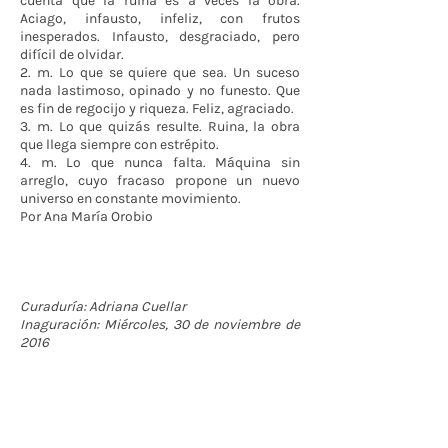
cuenta que la ruina es a veces la obra.
Aciago, infausto, infeliz, con frutos
inesperados. Infausto, desgraciado, pero
difícil de olvidar.
2. m. Lo que se quiere que sea. Un suceso
nada lastimoso, opinado y no funesto. Que
es fin de regocijo y riqueza. Feliz, agraciado.
3. m. Lo que quizás resulte. Ruina, la obra
que llega siempre con estrépito.
4. m. Lo que nunca falta. Máquina sin
arreglo, cuyo fracaso propone un nuevo
universo en constante movimiento.
Por Ana María Orobio
Curaduría: Adriana Cuellar
Inaguración: Miércoles, 30 de noviembre de
2016
Contáctenos
BOGOTÁ-COLOMBIA
Transversal 27a # 53b-25
+57 305 3477418