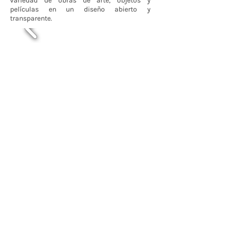
variedad de obras de arte, objetos y
películas en un diseño abierto y
transparente.
Contáctenos
BOGOTÁ-COLOMBIA
Transversal 27a # 53b-25
+57 305 3477418
bernardo@saloncomunal.co
Horario
Lunes a Viernes de 10:00a.m-6:00p.m
Suscríbete a nuestra Newsletter