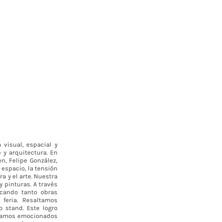
visual, espacial y
e y arquitectura. En
n, Felipe González,
 espacio, la tensión
a y el arte. Nuestra
 pinturas. A través
acando tanto obras
feria. Resaltamos
 stand. Este logro
estamos emocionados