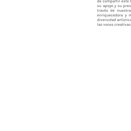
de compartir este 
su apoyo y su pres
través de nuestr
enriquecedora y 
diversidad artístic
las voces creativas