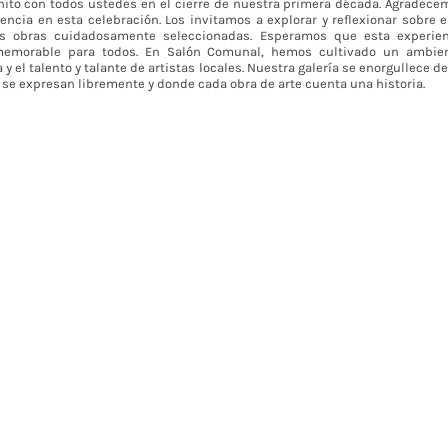
hito con todos ustedes en el cierre de nuestra primera década. Agrade
encia en esta celebración. Los invitamos a explorar y reflexionar sobre el
as obras cuidadosamente seleccionadas. Esperamos que esta experie
memorable para todos. En Salón Comunal, hemos cultivado un ambien
a y el talento y talante de artistas locales. Nuestra galería se enorgullece d
 se expresan libremente y donde cada obra de arte cuenta una historia.