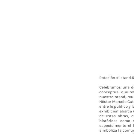
Rotación #1 stand 
Celebramos una dé
conceptual que refl
nuestro stand, reu
Néstor Marcelo Guti
entre lo público y 
exhibición abarca 
de estas obras, o
históricas como 
especialmente el 
simboliza la comun