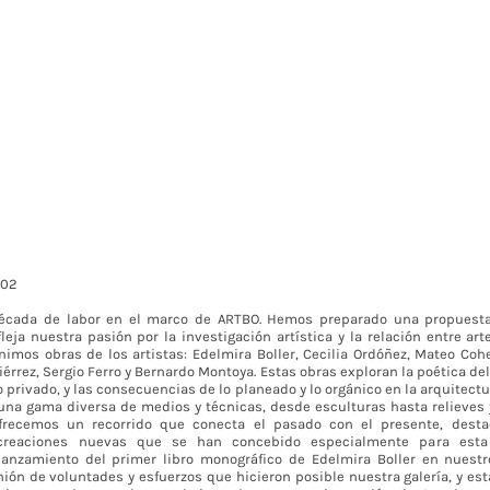
502
cada de labor en el marco de ARTBO. Hemos preparado una propuesta 
eja nuestra pasión por la investigación artística y la relación entre art
nimos obras de los artistas: Edelmira Boller, Cecilia Ordóñez, Mateo Cohe
érrez, Sergio Ferro y Bernardo Montoya. Estas obras exploran la poética del
lo privado, y las consecuencias de lo planeado y lo orgánico en la arquitectur
una gama diversa de medios y técnicas, desde esculturas hasta relieves y
frecemos un recorrido que conecta el pasado con el presente, dest
creaciones nuevas que se han concebido especialmente para esta 
lanzamiento del primer libro monográfico de Edelmira Boller en nuestro
ión de voluntades y esfuerzos que hicieron posible nuestra galería, y 