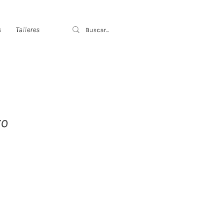
s
Talleres
ro