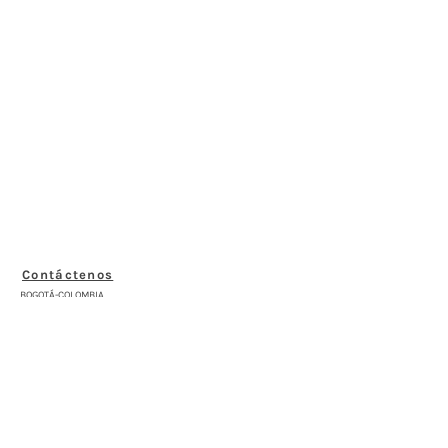
Contáctenos
BOGOTÁ-COLOMBIA
Transversal 27a # 53b-25
+57 305 3477418
bernardo@saloncomunal.co
Horario
Lunes a Viernes de 10:00a.m-6:00p.m
Suscríbete a nuestra Newsletter
Nombre