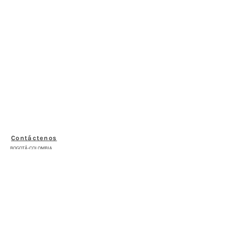
Contáctenos
BOGOTÁ-COLOMBIA
Transversal 27a # 53b-25
+57 305 3477418
bernardo@saloncomunal.co
Horario
Lunes a Viernes de 10:00a.m-6:00p.m
Suscríbete a nuestra Newsletter
Nombre