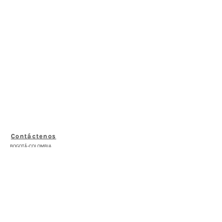
Contáctenos
BOGOTÁ-COLOMBIA
Transversal 27a # 53b-25
+57 305 3477418
bernardo@saloncomunal.co
Horario
Lunes a Viernes de 10:00a.m-6:00p.m
Suscríbete a nuestra Newsletter
Nombre