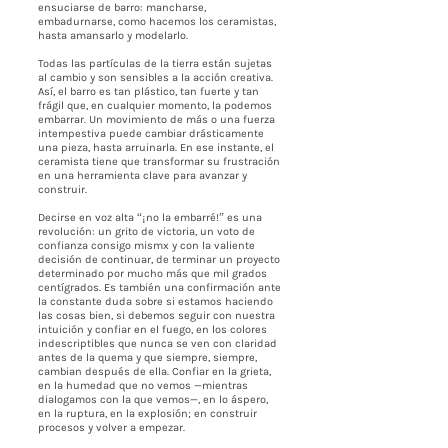
ensuciarse de barro: mancharse,
embadurnarse, como hacemos los ceramistas,
hasta amansarlo y modelarlo.
Todas las partículas de la tierra están sujetas
al cambio y son sensibles a la acción creativa.
Así, el barro es tan plástico, tan fuerte y tan
frágil que, en cualquier momento, la podemos
embarrar. Un movimiento de más o una fuerza
intempestiva puede cambiar drásticamente
una pieza, hasta arruinarla. En ese instante, el
ceramista tiene que transformar su frustración
en una herramienta clave para avanzar y
construir.
Decirse en voz alta “¡no la embarré!” es una
revolución: un grito de victoria, un voto de
confianza consigo mismx y con la valiente
decisión de continuar, de terminar un proyecto
determinado por mucho más que mil grados
centígrados. Es también una confirmación ante
la constante duda sobre si estamos haciendo
las cosas bien, si debemos seguir con nuestra
intuición y confiar en el fuego, en los colores
indescriptibles que nunca se ven con claridad
antes de la quema y que siempre, siempre,
cambian después de ella. Confiar en la grieta,
en la humedad que no vemos —mientras
dialogamos con la que vemos—, en lo áspero,
en la ruptura, en la explosión; en construir
procesos y volver a empezar.