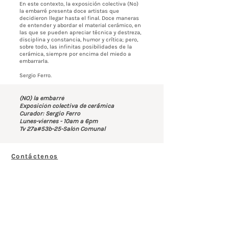
En este contexto, la exposición colectiva (No)
la embarré presenta doce artistas que
decidieron llegar hasta el final. Doce maneras
de entender y abordar el material cerámico, en
las que se pueden apreciar técnica y destreza,
disciplina y constancia, humor y crítica; pero,
sobre todo, las infinitas posibilidades de la
cerámica, siempre por encima del miedo a
embarrarla.
Sergio Ferro.
(NO) la embarré
Exposición colectiva de cerámica
Curador: Sergio Ferro
Lunes-viernes - 10am a 6pm
Tv 27a#53b-25-Salón Comunal
Contáctenos
BOGOTÁ-COLOMBIA
Transversal 27a # 53b-25
+57 305 3477418
bernardo@saloncomunal.co
Horario
Lunes a Viernes de 10:00a.m-6:00p.m
Suscríbete a nuestra Newsletter