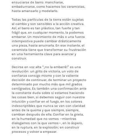
ensuciarse de barro: mancharse,
embadurnarse, como hacemos los ceramistas,
hasta amansarlo y modelarlo.
Todas las partículas de la tierra están sujetas
al cambio y son sensibles a la acción creativa.
Así, el barro es tan plástico, tan fuerte y tan
frágil que, en cualquier momento, la podemos
embarrar. Un movimiento de más o una fuerza
intempestiva puede cambiar drásticamente
una pieza, hasta arruinarla. En ese instante, el
ceramista tiene que transformar su frustración
en una herramienta clave para avanzar y
construir.
Decirse en voz alta “¡no la embarré!” es una
revolución: un grito de victoria, un voto de
confianza consigo mismx y con la valiente
decisión de continuar, de terminar un proyecto
determinado por mucho más que mil grados
centígrados. Es también una confirmación ante
la constante duda sobre si estamos haciendo
las cosas bien, si debemos seguir con nuestra
intuición y confiar en el fuego, en los colores
indescriptibles que nunca se ven con claridad
antes de la quema y que siempre, siempre,
cambian después de ella. Confiar en la grieta,
en la humedad que no vemos —mientras
dialogamos con la que vemos—, en lo áspero,
en la ruptura, en la explosión; en construir
procesos y volver a empezar.