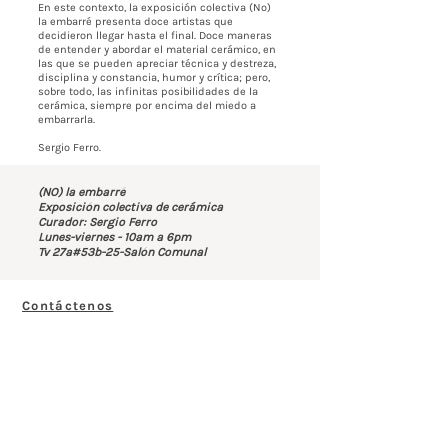
En este contexto, la exposición colectiva (No)
la embarré presenta doce artistas que
decidieron llegar hasta el final. Doce maneras
de entender y abordar el material cerámico, en
las que se pueden apreciar técnica y destreza,
disciplina y constancia, humor y crítica; pero,
sobre todo, las infinitas posibilidades de la
cerámica, siempre por encima del miedo a
embarrarla.
Sergio Ferro.
(NO) la embarré
Exposición colectiva de cerámica
Curador: Sergio Ferro
Lunes-viernes - 10am a 6pm
Tv 27a#53b-25-Salón Comunal
Contáctenos
BOGOTÁ-COLOMBIA
Transversal 27a # 53b-25
+57 305 3477418
bernardo@saloncomunal.co
Horario
Lunes a Viernes de 10:00a.m-6:00p.m
Suscríbete a nuestra Newsletter