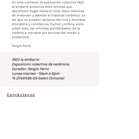
En este contexto, la exposición colectiva (No)
la embarré presenta doce artistas que
decidieron llegar hasta el final. Doce maneras
de entender y abordar el material cerámico, en
las que se pueden apreciar técnica y destreza,
disciplina y constancia, humor y crítica; pero,
sobre todo, las infinitas posibilidades de la
cerámica, siempre por encima del miedo a
embarrarla.
Sergio Ferro.
(NO) la embarré
Exposición colectiva de cerámica
Curador: Sergio Ferro
Lunes-viernes - 10am a 6pm
Tv 27a#53b-25-Salón Comunal
Contáctenos
BOGOTÁ-COLOMBIA
Transversal 27a # 53b-25
+57 305 3477418
bernardo@saloncomunal.co
Horario
Lunes a Viernes de 10:00a.m-6:00p.m
Suscríbete a nuestra Newsletter