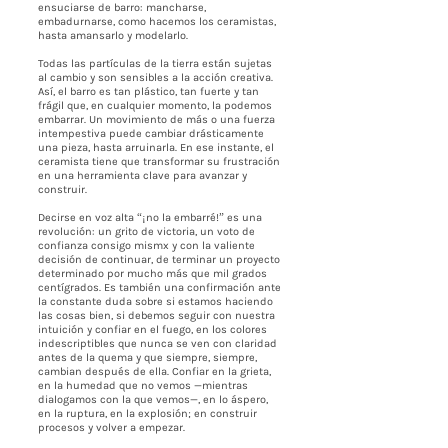
ensuciarse de barro: mancharse,
embadurnarse, como hacemos los ceramistas,
hasta amansarlo y modelarlo.
Todas las partículas de la tierra están sujetas
al cambio y son sensibles a la acción creativa.
Así, el barro es tan plástico, tan fuerte y tan
frágil que, en cualquier momento, la podemos
embarrar. Un movimiento de más o una fuerza
intempestiva puede cambiar drásticamente
una pieza, hasta arruinarla. En ese instante, el
ceramista tiene que transformar su frustración
en una herramienta clave para avanzar y
construir.
Decirse en voz alta “¡no la embarré!” es una
revolución: un grito de victoria, un voto de
confianza consigo mismx y con la valiente
decisión de continuar, de terminar un proyecto
determinado por mucho más que mil grados
centígrados. Es también una confirmación ante
la constante duda sobre si estamos haciendo
las cosas bien, si debemos seguir con nuestra
intuición y confiar en el fuego, en los colores
indescriptibles que nunca se ven con claridad
antes de la quema y que siempre, siempre,
cambian después de ella. Confiar en la grieta,
en la humedad que no vemos —mientras
dialogamos con la que vemos—, en lo áspero,
en la ruptura, en la explosión; en construir
procesos y volver a empezar.