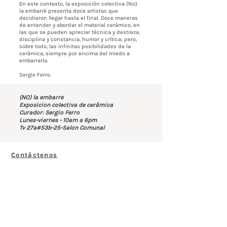
En este contexto, la exposición colectiva (No)
la embarré presenta doce artistas que
decidieron llegar hasta el final. Doce maneras
de entender y abordar el material cerámico, en
las que se pueden apreciar técnica y destreza,
disciplina y constancia, humor y crítica; pero,
sobre todo, las infinitas posibilidades de la
cerámica, siempre por encima del miedo a
embarrarla.
Sergio Ferro.
(NO) la embarré
Exposición colectiva de cerámica
Curador: Sergio Ferro
Lunes-viernes - 10am a 6pm
Tv 27a#53b-25-Salón Comunal
Contáctenos
BOGOTÁ-COLOMBIA
Transversal 27a # 53b-25
+57 305 3477418
bernardo@saloncomunal.co
Horario
Lunes a Viernes de 10:00a.m-6:00p.m
Suscríbete a nuestra Newsletter