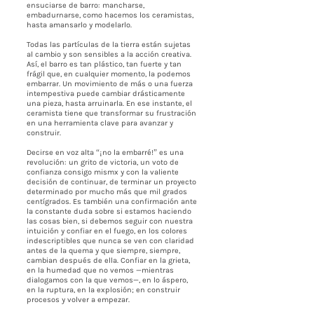
ensuciarse de barro: mancharse,
embadurnarse, como hacemos los ceramistas,
hasta amansarlo y modelarlo.
Todas las partículas de la tierra están sujetas
al cambio y son sensibles a la acción creativa.
Así, el barro es tan plástico, tan fuerte y tan
frágil que, en cualquier momento, la podemos
embarrar. Un movimiento de más o una fuerza
intempestiva puede cambiar drásticamente
una pieza, hasta arruinarla. En ese instante, el
ceramista tiene que transformar su frustración
en una herramienta clave para avanzar y
construir.
Decirse en voz alta “¡no la embarré!” es una
revolución: un grito de victoria, un voto de
confianza consigo mismx y con la valiente
decisión de continuar, de terminar un proyecto
determinado por mucho más que mil grados
centígrados. Es también una confirmación ante
la constante duda sobre si estamos haciendo
las cosas bien, si debemos seguir con nuestra
intuición y confiar en el fuego, en los colores
indescriptibles que nunca se ven con claridad
antes de la quema y que siempre, siempre,
cambian después de ella. Confiar en la grieta,
en la humedad que no vemos —mientras
dialogamos con la que vemos—, en lo áspero,
en la ruptura, en la explosión; en construir
procesos y volver a empezar.