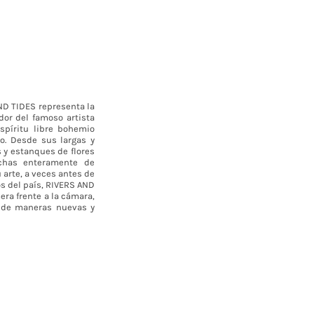
ND TIDES representa la
dor del famoso artista
spíritu libre bohemio
o. Desde sus largas y
 y estanques de flores
echas enteramente de
arte, a veces antes de
os del país, RIVERS AND
ra frente a la cámara,
a de maneras nuevas y