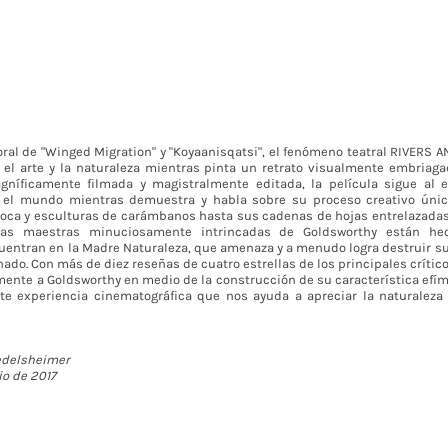
oral de "Winged Migration" y "Koyaanisqatsi", el fenómeno teatral RIVERS A
 el arte y la naturaleza mientras pinta un retrato visualmente embriaga
gníficamente filmada y magistralmente editada, la película sigue al e
 el mundo mientras demuestra y habla sobre su proceso creativo únic
oca y esculturas de carámbanos hasta sus cadenas de hojas entrelazadas
bras maestras minuciosamente intrincadas de Goldsworthy están h
uentran en la Madre Naturaleza, que amenaza y a menudo logra destruir su 
ado. Con más de diez reseñas de cuatro estrellas de los principales crític
ente a Goldsworthy en medio de la construcción de su característica efíme
te experiencia cinematográfica que nos ayuda a apreciar la naturalez
edelsheimer
io de 2017