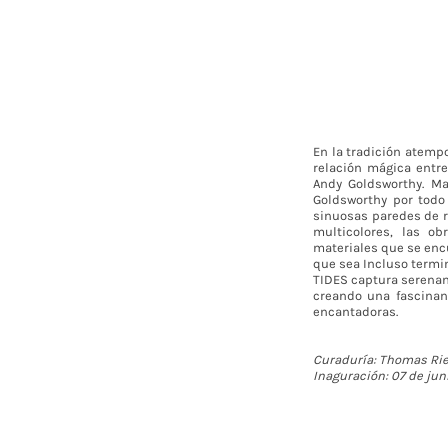
En la tradición atemp
relación mágica entre
Andy Goldsworthy. Ma
Goldsworthy por todo
sinuosas paredes de r
multicolores, las o
materiales que se enc
que sea Incluso termin
TIDES captura serenam
creando una fascinan
encantadoras.
Curaduría: Thomas Ri
Inaguración: 07 de jun