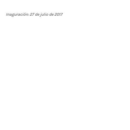
Inaguración: 27 de julio de 2017
Contáctenos
BOGOTÁ-COLOMBIA
Transversal 27a # 53b-25
+57 305 3477418
bernardo@saloncomunal.co
Horario
Lunes a Viernes de 10:00a.m-6:00p.m
Suscríbete a nuestra Newsletter
Nombre