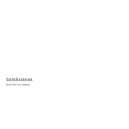
Contáctenos
BOGOTÁ-COLOMBIA
Transversal 27a # 53b-25
+57 305 3477418
bernardo@saloncomunal.co
Horario
Lunes a Viernes de 10:00a.m-6:00p.m
Suscríbete a nuestra Newsletter
Nombre