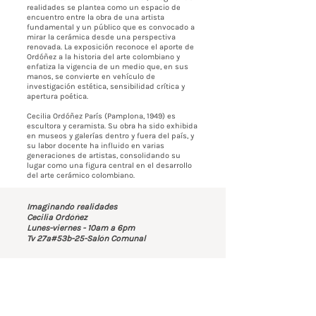
realidades se plantea como un espacio de
encuentro entre la obra de una artista
fundamental y un público que es convocado a
mirar la cerámica desde una perspectiva
renovada. La exposición reconoce el aporte de
Ordóñez a la historia del arte colombiano y
enfatiza la vigencia de un medio que, en sus
manos, se convierte en vehículo de
investigación estética, sensibilidad crítica y
apertura poética.
Cecilia Ordóñez París (Pamplona, 1949) es
escultora y ceramista. Su obra ha sido exhibida
en museos y galerías dentro y fuera del país, y
su labor docente ha influido en varias
generaciones de artistas, consolidando su
lugar como una figura central en el desarrollo
del arte cerámico colombiano.
Imaginando realidades
Cecilia Ordóñez
Lunes-viernes - 10am a 6pm
Tv 27a#53b-25-Salón Comunal
Contáctenos
BOGOTÁ-COLOMBIA
Transversal 27a # 53b-25
+57 305 3477418