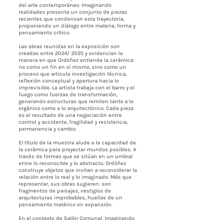
del arte contemporáneo. Imaginando
realidades presenta un conjunto de piezas
recientes que condensan esta trayectoria,
proponiendo un diálogo entre materia, forma y
pensamiento crítico.
Las obras reunidas en la exposición son
creadas entre 2024/ 2025 y evidencian la
manera en que Ordóñez entiende la cerámica:
no como un fin en sí mismo, sino como un
proceso que articula investigación técnica,
reflexión conceptual y apertura hacia lo
imprevisible. La artista trabaja con el barro y el
fuego como fuerzas de transformación,
generando estructuras que remiten tanto a lo
orgánico como a lo arquitectónico. Cada pieza
es el resultado de una negociación entre
control y accidente, fragilidad y resistencia,
permanencia y cambio.
El título de la muestra alude a la capacidad de
la cerámica para proyectar mundos posibles. A
través de formas que se sitúan en un umbral
entre lo reconocible y lo abstracto, Ordóñez
construye objetos que invitan a reconsiderar la
relación entre lo real y lo imaginado. Más que
representar, sus obras sugieren: son
fragmentos de paisajes, vestigios de
arquitecturas improbables, huellas de un
pensamiento matérico en expansión.
En el contexto de Salón Comunal, Imaginando