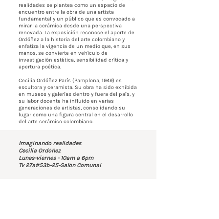
realidades se plantea como un espacio de
encuentro entre la obra de una artista
fundamental y un público que es convocado a
mirar la cerámica desde una perspectiva
renovada. La exposición reconoce el aporte de
Ordóñez a la historia del arte colombiano y
enfatiza la vigencia de un medio que, en sus
manos, se convierte en vehículo de
investigación estética, sensibilidad crítica y
apertura poética.
Cecilia Ordóñez París (Pamplona, 1949) es
escultora y ceramista. Su obra ha sido exhibida
en museos y galerías dentro y fuera del país, y
su labor docente ha influido en varias
generaciones de artistas, consolidando su
lugar como una figura central en el desarrollo
del arte cerámico colombiano.
Imaginando realidades
Cecilia Ordóñez
Lunes-viernes - 10am a 6pm
Tv 27a#53b-25-Salón Comunal
Contáctenos
BOGOTÁ-COLOMBIA
Transversal 27a # 53b-25
+57 305 3477418