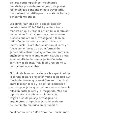
del arte contemporáneo. Imaginando
realidades presenta un conjunto de piezas
recientes que condensan esta trayectoria,
proponiendo un diálogo entre materia, forma y
pensamiento crítico.
Las obras reunidas en la exposición son
creadas entre 2024/ 2025 y evidencian la
manera en que Ordóñez entiende la cerámica:
no como un fin en sí mismo, sino como un
proceso que articula investigación técnica,
reflexión conceptual y apertura hacia lo
imprevisible. La artista trabaja con el barro y el
fuego como fuerzas de transformación,
generando estructuras que remiten tanto a lo
orgánico como a lo arquitectónico. Cada pieza
es el resultado de una negociación entre
control y accidente, fragilidad y resistencia,
permanencia y cambio.
El título de la muestra alude a la capacidad de
la cerámica para proyectar mundos posibles. A
través de formas que se sitúan en un umbral
entre lo reconocible y lo abstracto, Ordóñez
construye objetos que invitan a reconsiderar la
relación entre lo real y lo imaginado. Más que
representar, sus obras sugieren: son
fragmentos de paisajes, vestigios de
arquitecturas improbables, huellas de un
pensamiento matérico en expansión.
En el contexto de Salón Comunal, Imaginando