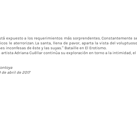
stá expuesto a los requerimientos más sorprendentes. Constantemente s
os le aterrorizan. La santa, llena de pavor, aparta la vista del voluptuos
es inconfesas de éste y las suyas.” Bataille en El Erotismo.
 artista Adriana Cuéllar continúa su exploración en torno a la intimidad, el 
Montoya
 de abril de 2017