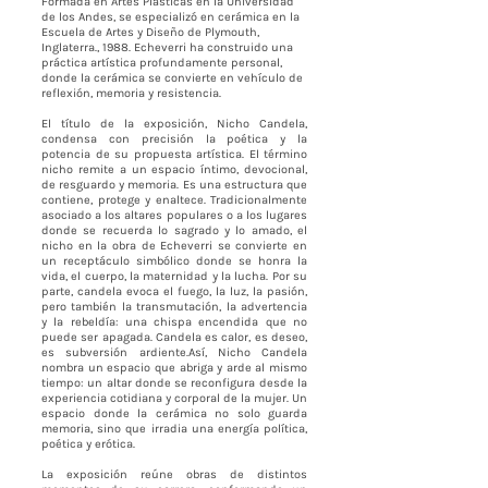
Formada en Artes Plásticas en la Universidad
de los Andes, se especializó en cerámica en la
Escuela de Artes y Diseño de Plymouth,
Inglaterra., 1988. Echeverri ha construido una
práctica artística profundamente personal,
donde la cerámica se convierte en vehículo de
reflexión, memoria y resistencia.
El título de la exposición, Nicho Candela,
condensa con precisión la poética y la
potencia de su propuesta artística. El término
nicho remite a un espacio íntimo, devocional,
de resguardo y memoria. Es una estructura que
contiene, protege y enaltece. Tradicionalmente
asociado a los altares populares o a los lugares
donde se recuerda lo sagrado y lo amado, el
nicho en la obra de Echeverri se convierte en
un receptáculo simbólico donde se honra la
vida, el cuerpo, la maternidad y la lucha. Por su
parte, candela evoca el fuego, la luz, la pasión,
pero también la transmutación, la advertencia
y la rebeldía: una chispa encendida que no
puede ser apagada. Candela es calor, es deseo,
es subversión ardiente.Así, Nicho Candela
nombra un espacio que abriga y arde al mismo
tiempo: un altar donde se reconfigura desde la
experiencia cotidiana y corporal de la mujer. Un
espacio donde la cerámica no solo guarda
memoria, sino que irradia una energía política,
poética y erótica.
La exposición reúne obras de distintos