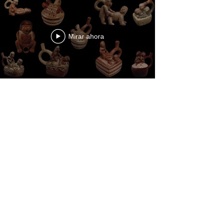
Mirar ahora
Contáctenos
BOGOTÁ-COLOMBIA
Transversal 27a # 53b-25
+57 305 3477418
bernardo@saloncomunal.co
Horario
Lunes a Viernes de 10:00a.m-6:00p.m
Suscríbete a nuestra Newsletter
Nombre