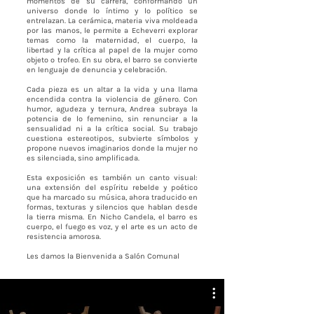
momentos de su carrera, conformando un
universo donde lo íntimo y lo político se
entrelazan. La cerámica, materia viva moldeada
por las manos, le permite a Echeverri explorar
temas como la maternidad, el cuerpo, la
libertad y la crítica al papel de la mujer como
objeto o trofeo. En su obra, el barro se convierte
en lenguaje de denuncia y celebración.
Cada pieza es un altar a la vida y una llama
encendida contra la violencia de género. Con
humor, agudeza y ternura, Andrea subraya la
potencia de lo femenino, sin renunciar a la
sensualidad ni a la crítica social. Su trabajo
cuestiona estereotipos, subvierte símbolos y
propone nuevos imaginarios donde la mujer no
es silenciada, sino amplificada.
Esta exposición es también un canto visual:
una extensión del espíritu rebelde y poético
que ha marcado su música, ahora traducido en
formas, texturas y silencios que hablan desde
la tierra misma. En Nicho Candela, el barro es
cuerpo, el fuego es voz, y el arte es un acto de
resistencia amorosa.
Les damos la Bienvenida a Salón Comunal