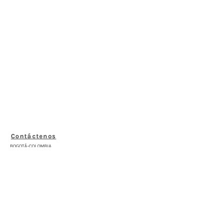
Contáctenos
BOGOTÁ-COLOMBIA
Transversal 27a # 53b-25
+57 305 3477418
bernardo@saloncomunal.co
Horario
Lunes a Viernes de 10:00a.m-6:00p.m
Suscríbete a nuestra Newsletter
Nombre