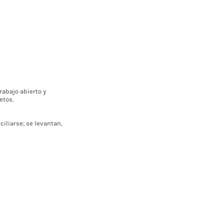
rabajo abierto y
etos.
iliarse; se levantan,