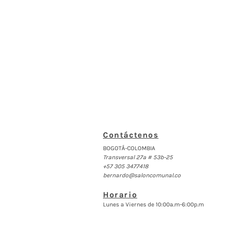
Contáctenos
BOGOTÁ-COLOMBIA
Transversal 27a # 53b-25
+57 305 3477418
bernardo@saloncomunal.co
Horario
Lunes a Viernes de 10:00a.m-6:00p.m