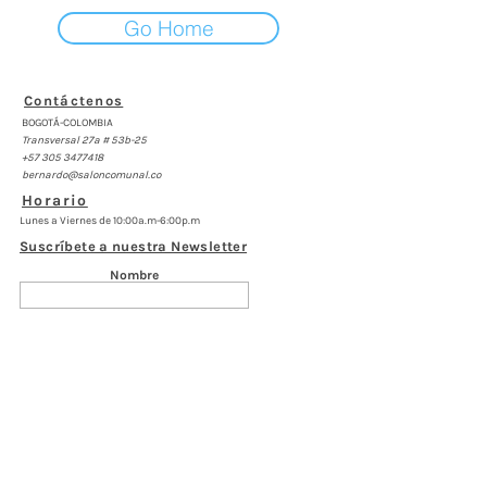
Go Home
Contáctenos
BOGOTÁ-COLOMBIA
Transversal 27a # 53b-25
+57 305 3477418
bernardo@saloncomunal.co
Horario
Lunes a Viernes de 10:00a.m-6:00p.m
Suscríbete a nuestra Newsletter
Nombre
Apellido
Email
Acepto los términos y condiciones
Suscribirse