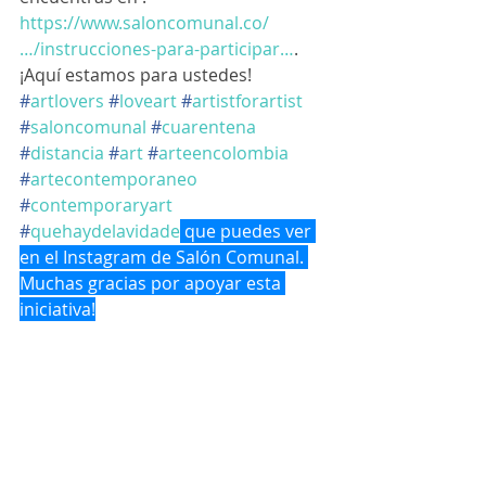
https://www.saloncomunal.co/
…/instrucciones-para-participar…
. 
¡Aquí estamos para ustedes! 
#
artlovers
#
loveart
#
artistforartist
#
saloncomunal
#
cuarentena
#
distancia
#
art
#
arteencolombia
#
artecontemporaneo
#
contemporaryart
#
quehaydelavidade
 que puedes ver 
en el Instagram de Salón Comunal. 
Muchas gracias por apoyar esta 
iniciativa!