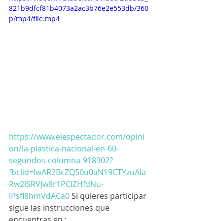
821b9dfcf81b4073a2ac3b76e2e553db/360
p/mp4/file.mp4
https://www.elespectador.com/opini
on/la-plastica-nacional-en-60-
segundos-columna-918302?
fbclid=IwAR2BcZQ50u0aN19CTYzuAla
Rw2lSRVJw8r1PCiZHfdNu-
lPsfl8hmVdACa0
 Si quieres participar 
sigue las instrucciones que 
encuentras en : 