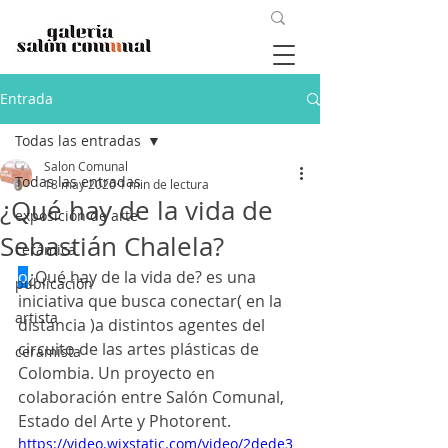
Entrada
Todas las entradas
Salon Comunal
Todas las entradas
18 may 2020
1 min de lectura
¿Qué hay de la vida de
exposición de arte
Sebastián Chalela?
cerámica
o
¿Qué hay de la vida de? es una 
publicación
iniciativa que busca conectar( en la 
artista
distancia )a distintos agentes del 
circuito de las artes plásticas de 
ceramista
Colombia. Un proyecto en 
colaboración entre Salón Comunal, 
Estado del Arte y Photorent. 
https://video.wixstatic.com/video/2dede3_