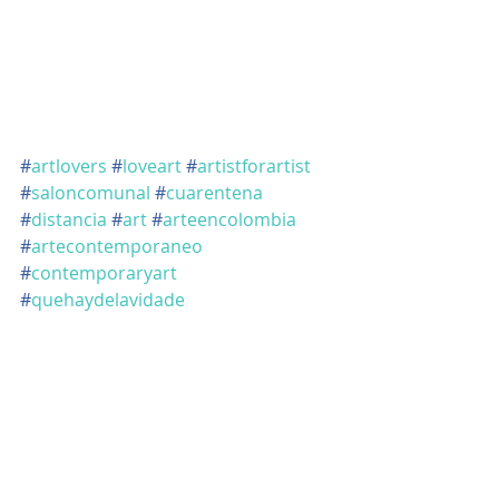
#
artlovers
#
loveart
#
artistforartist
#
saloncomunal
#
cuarentena
#
distancia
#
art
#
arteencolombia
#
artecontemporaneo
#
contemporaryart
#
quehaydelavidade