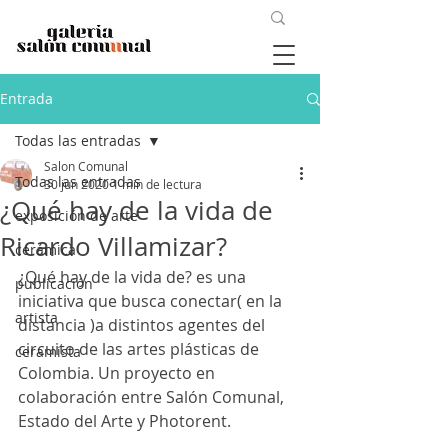
Entrada
Todas las entradas
Salon Comunal
Todas las entradas
30 jun 2020
1 min de lectura
¿Qué hay de la vida de
exposición de arte
Ricardo Villamizar?
cerámica
¿Qué hay de la vida de?
 es una 
publicación
iniciativa que busca conectar( en la 
artista
distancia )a distintos agentes del 
circuito de las artes plásticas de 
ceramista
Colombia. Un proyecto en 
colaboración entre Salón Comunal, 
Estado del Arte y Photorent. 