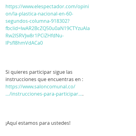
https://www.elespectador.com/opini
on/la-plastica-nacional-en-60-
segundos-columna-918302?
fbclid=IwAR2BcZQ50u0aN19CTYzuAla
Rw2lSRVJw8r1PCiZHfdNu-
lPsfl8hmVdACa0
Si quieres participar sigue las 
instrucciones que encuentras en : 
https://www.saloncomunal.co/
…/instrucciones-para-participar…
. 
¡Aquí estamos para ustedes! 