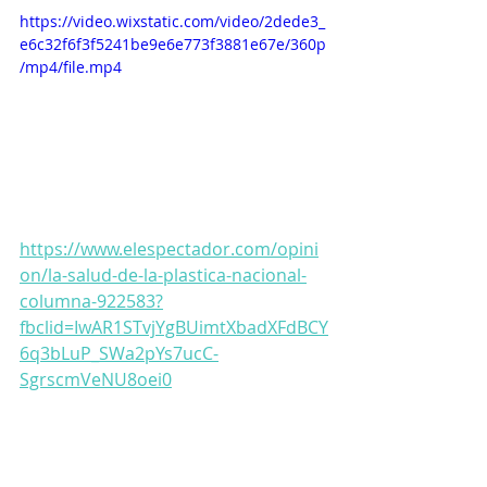
https://video.wixstatic.com/video/2dede3_
e6c32f6f3f5241be9e6e773f3881e67e/360p
/mp4/file.mp4
https://www.elespectador.com/opini
on/la-salud-de-la-plastica-nacional-
columna-922583?
fbclid=IwAR1STvjYgBUimtXbadXFdBCY
6q3bLuP_SWa2pYs7ucC-
SgrscmVeNU8oei0