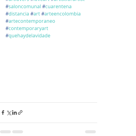
#
saloncomunal
#
cuarentena
#
distancia
#
art
#
arteencolombia
#
artecontemporaneo
#
contemporaryart
#
quehaydelavidade