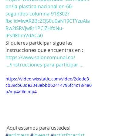
on/la-plastica-nacional-en-60-
segundos-columna-918302?
fbclid=IwAR2BcZQ50u0aN19CTYzuAla
Rw2lSRVJw8r1PCiZHfdNu-
lPsfl8hmVdACa0
Si quieres participar sigue las 
instrucciones que encuentras en : 
https://www.saloncomunal.co/
…/instrucciones-para-participar…
. 
https://video.wixstatic.com/video/2dede3_
cb39cb63de3343ebbb62414795fc4c18/480
p/mp4/file.mp4
¡Aquí estamos para ustedes! 
#
artlovers
#
loveart
#
artistforartist