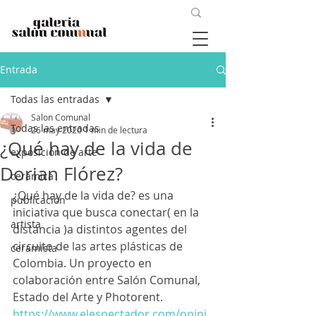
Entrada
Todas las entradas
Salon Comunal
Todas las entradas
26 may 2020
1 min de lectura
¿Qué hay de la vida de
exposición de arte
Dorian Flórez?
cerámica
¿Qué hay de la vida de? es una 
publicación
iniciativa que busca conectar( en la 
artista
distancia )a distintos agentes del 
circuito de las artes plásticas de 
ceramista
Colombia. Un proyecto en 
colaboración entre Salón Comunal, 
Estado del Arte y Photorent.
https://www.elespectador.com/opini