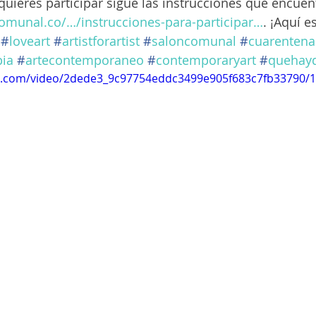
 quieres participar sigue las instrucciones que encuent
omunal.co/…/instrucciones-para-participar…
. ¡Aquí 
#
loveart
#
artistforartist
#
saloncomunal
#
cuarentena
ia
#
artecontemporaneo
#
contemporaryart
#
quehayd
tic.com/video/2dede3_9c97754eddc3499e905f683c7fb33790/