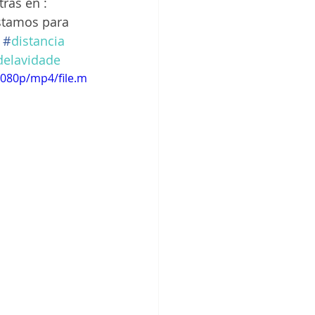
ras en : 
estamos para 
#
distancia
elavidade
1080p/mp4/file.m