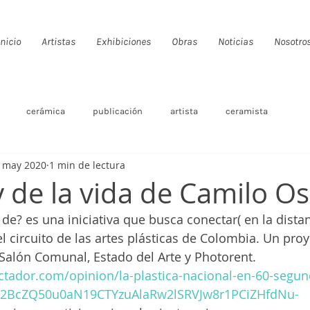
Inicio
Artistas
Exhibiciones
Obras
Noticias
Nosotro
cerámica
publicación
artista
ceramista
 may 2020
1 min de lectura
 de la vida de Camilo Os
de? es una iniciativa que busca conectar( en la distan
l circuito de las artes plásticas de Colombia. Un proy
Salón Comunal, Estado del Arte y Photorent.
ctador.com/opinion/la-plastica-nacional-en-60-segu
AR2BcZQ50u0aN19CTYzuAlaRw2lSRVJw8r1PCiZHfdNu-