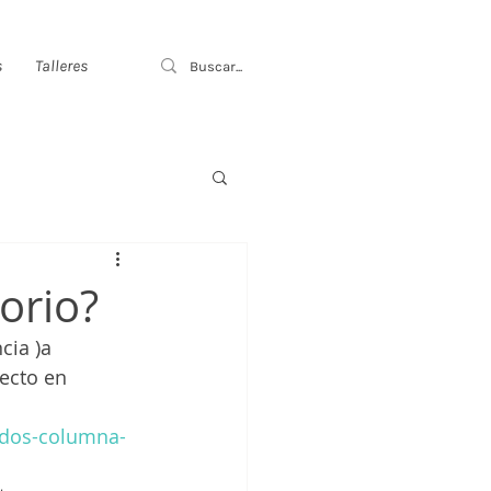
s
Talleres
orio?
cia )a 
ecto en 
ndos-columna-