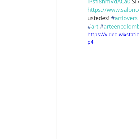
lPsfl8hmVdACa0
 Si
https://www.salonc
ustedes! 
#
artlovers
#
art
#
arteencolomb
https://video.wixsta
p4