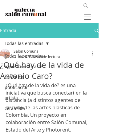
Entrada
Todas las entradas
Salon Comunal
Todas las entradas
7 jun 2020
1 min de lectura
¿Qué hay de la vida de
exposición de arte
Antonio Caro?
cerámica
¿Qué hay de la vida de?
 es una 
publicación
iniciativa que busca conectar( en la 
artista
distancia )a distintos agentes del 
circuito de las artes plásticas de 
ceramista
Colombia. Un proyecto en 
colaboración entre Salón Comunal, 
Estado del Arte y Photorent. 