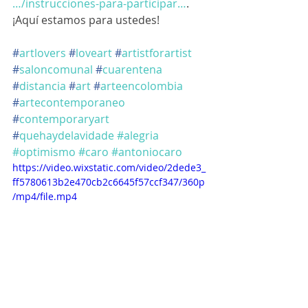
…/instrucciones-para-participar…
. 
¡Aquí estamos para ustedes! 
#
artlovers
#
loveart
#
artistforartist
#
saloncomunal
#
cuarentena
#
distancia
#
art
#
arteencolombia
#
artecontemporaneo
#
contemporaryart
#
quehaydelavidade
#alegria
#optimismo
#caro
#antoniocaro
https://video.wixstatic.com/video/2dede3_
ff5780613b2e470cb2c6645f57ccf347/360p
/mp4/file.mp4