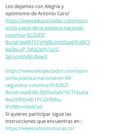
Los dejamos con Alegría y 
optimismo de Antonio Caro!
https://www.elespectador.com/opini
on/la-salud-de-la-plastica-nacional-
columna-922583?
fbclid=IwAR1STvjYgBUimtXbadXFdBCY
6q3bLuP_SWa2pYs7ucC-
SgrscmVeNU8oei0
https://www.elespectador.com/opini
on/la-plastica-nacional-en-60-
segundos-columna-918302?
fbclid=IwAR2BcZQ50u0aN19CTYzuAla
Rw2lSRVJw8r1PCiZHfdNu-
lPsfl8hmVdACa0
Si quieres participar sigue las 
instrucciones que encuentras en : 
https://www.saloncomunal.co/