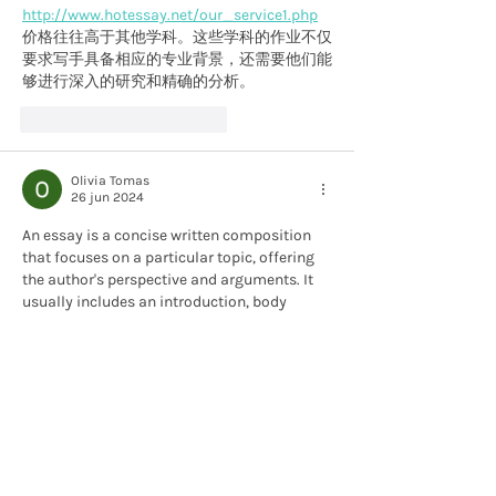
http://www.hotessay.net/our_service1.php
价格往往高于其他学科。这些学科的作业不仅
要求写手具备相应的专业背景，还需要他们能
够进行深入的研究和精确的分析。
Me gusta
Reaccionar
Olivia Tomas
26 jun 2024
An essay is a concise written composition 
that focuses on a particular topic, offering 
the author's perspective and arguments. It 
usually includes an introduction, body 
paragraphs, and a conclusion. Essays play a 
crucial 
letter of recommendation service
role in education for developing critical 
thinking and writing skills. A well-crafted 
essay presents a clear thesis statement, 
supported by logical arguments and 
evidence. The introduction sets the context, 
the body paragraphs explore the topic in 