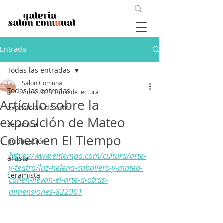
Entrada
Todas las entradas
Salon Comunal
Todas las entradas
7 nov 2023
1 min de lectura
Artículo sobre la
exposición de arte
exposición de Mateo
cerámica
Cohen en El Tiempo
publicación
https://www.eltiempo.com/cultura/arte-
artista
y-teatro/luz-helena-caballero-y-mateo-
ceramista
cohen-llevan-el-arte-a-otras-
dimensiones-822901