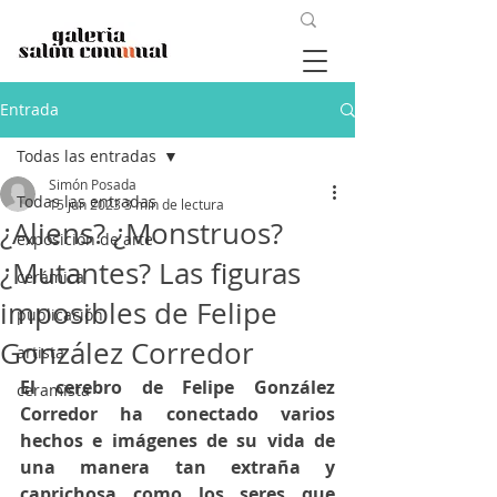
Entrada
Todas las entradas
Simón Posada
Todas las entradas
15 jun 2023
3 min de lectura
¿Aliens? ¿Monstruos?
exposición de arte
¿Mutantes? Las figuras
cerámica
imposibles de Felipe
publicación
González Corredor
artista
El cerebro de Felipe González 
ceramista
Corredor ha conectado varios 
hechos e imágenes de su vida de 
una manera tan extraña y 
caprichosa como los seres que 